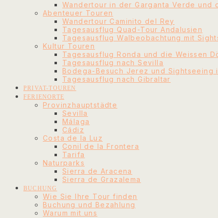
Wandertour in der Garganta Verde und 
Abenteuer Touren
Wandertour Caminito del Rey
Tagesausflug Quad-Tour Andalusien
Tagesausflug Walbeobachtung mit Sights
Kultur Touren
Tagesausflug Ronda und die Weissen D
Tagesausflug nach Sevilla
Bodega-Besuch Jerez und Sightseeing 
Tagesausflug nach Gibraltar
PRIVAT-TOUREN
FERIENORTE
Provinzhauptstädte
Sevilla
Málaga
Cádiz
Costa de la Luz
Conil de la Frontera
Tarifa
Naturparks
Sierra de Aracena
Sierra de Grazalema
BUCHUNG
Wie Sie Ihre Tour finden
Buchung und Bezahlung
Warum mit uns