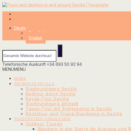
Mein Konto
Login
Deutsch
Español
English
Telefonische Auskunft
+34 693 50 92 94
MENU
MENU
HOME
TOUREN IN SEVILLA
Stadtrundgang Sevilla
Radtour durch Sevilla
Kayak-Tour Sevilla
Stadtrundgang Altstadt
Tapas-Tour mit Sightseeing in Sevilla
Bootstour und Triana-Rundgang in Sevilla
TAGESTOUREN ANDALUSIEN
Outdoor Touren
Wandern in der Sierra de Aracena und Be