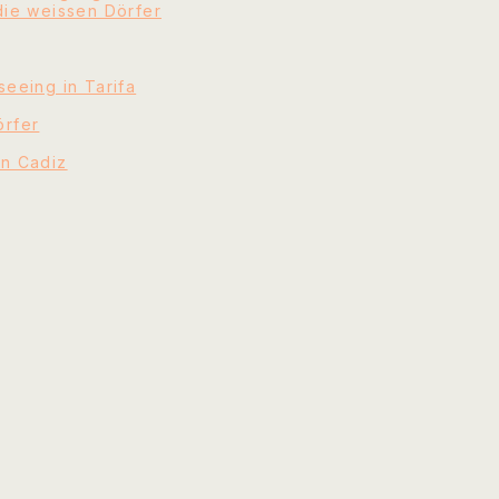
die weissen Dörfer
eeing in Tarifa
örfer
in Cadiz