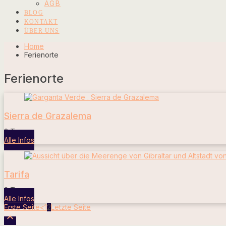
AGB
BLOG
KONTAKT
ÜBER UNS
Home
Ferienorte
Ferienorte
Sierra de Grazalema
2 Touren
Alle Infos
Tarifa
3 Touren
Alle Infos
Erste Seite
<
1
2
Letzte Seite
