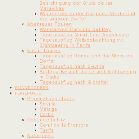
Besichtigung der Gruta de las
Maravillas
Wandertour in der Garganta Verde und
die weissen Dörfer
Abenteuer Touren
Wandertour Caminito del Rey
Tagesausflug Quad-Tour Andalusien
Tagesausflug Walbeobachtung mit
Sightseeing in Tarifa
Kultur Touren
Tagesausflug Ronda und die Weissen
Dörfer
Tagesausflug nach Sevilla
Bodega-Besuch Jerez und Sightseeing
in Cadiz
Tagesausflug nach Gibraltar
PRIVAT-TOUREN
FERIENORTE
Provinzhauptstädte
Sevilla
Málaga
Cádiz
Costa de la Luz
Conil de la Frontera
Tarifa
Naturparks