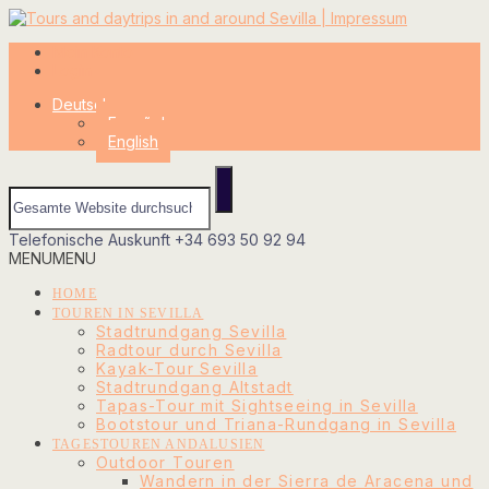
Mein Konto
Login
Deutsch
Español
English
Telefonische Auskunft
+34 693 50 92 94
MENU
MENU
HOME
TOUREN IN SEVILLA
Stadtrundgang Sevilla
Radtour durch Sevilla
Kayak-Tour Sevilla
Stadtrundgang Altstadt
Tapas-Tour mit Sightseeing in Sevilla
Bootstour und Triana-Rundgang in Sevilla
TAGESTOUREN ANDALUSIEN
Outdoor Touren
Wandern in der Sierra de Aracena und