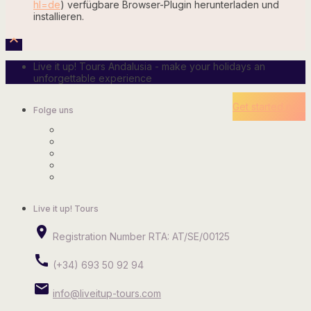
hl=de
) verfügbare Browser-Plugin herunterladen und
installieren.

Live it up! Tours Andalusia - make your holidays an
unforgettable experience
Get started now
Folge uns
Live it up! Tours
place
Registration Number RTA: AT/SE/00125
call
(+34) 693 50 92 94
email
info@liveitup-tours.com