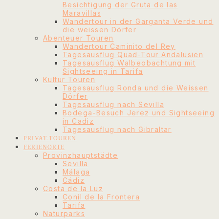
Besichtigung der Gruta de las
Maravillas
Wandertour in der Garganta Verde und
die weissen Dörfer
Abenteuer Touren
Wandertour Caminito del Rey
Tagesausflug Quad-Tour Andalusien
Tagesausflug Walbeobachtung mit
Sightseeing in Tarifa
Kultur Touren
Tagesausflug Ronda und die Weissen
Dörfer
Tagesausflug nach Sevilla
Bodega-Besuch Jerez und Sightseeing
in Cadiz
Tagesausflug nach Gibraltar
PRIVAT-TOUREN
FERIENORTE
Provinzhauptstädte
Sevilla
Málaga
Cádiz
Costa de la Luz
Conil de la Frontera
Tarifa
Naturparks