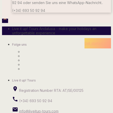
92 94
oder senden Sie uns eine WhatsApp-Nachricht..
(+34) 693 50 92 94

Live it up! Tours Andalusia - make your holidays an
unforgettable experience
Get started now
Folge uns
Live it up! Tours
place
Registration Number RTA: AT/SE/00125
call
(+34) 693 50 92 94
email
info@liveitup-tours.com