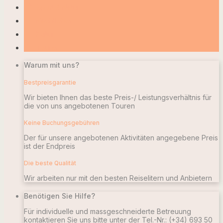
rowing
Sport & Natur
local_bar
Nachtleben
account_balance
Kultur
camera_alt
Touren
Warum mit uns?
Bestpreisgarantie
Wir bieten Ihnen das beste Preis-/ Leistungsverhältnis für
die von uns angebotenen Touren
Keine Buchungsgebühren
Der für unsere angebotenen Aktivitäten angegebene Preis
ist der Endpreis
Die beste Qualität
Wir arbeiten nur mit den besten Reiselitern und Anbietern
Benötigen Sie Hilfe?
Für individuelle und massgeschneiderte Betreuung
kontaktieren Sie uns bitte unter der Tel.-Nr.:
(+34) 693 50