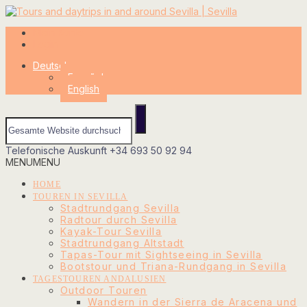
Mein Konto
Login
Deutsch
Español
English
Telefonische Auskunft
+34 693 50 92 94
MENU
MENU
HOME
TOUREN IN SEVILLA
Stadtrundgang Sevilla
Radtour durch Sevilla
Kayak-Tour Sevilla
Stadtrundgang Altstadt
Tapas-Tour mit Sightseeing in Sevilla
Bootstour und Triana-Rundgang in Sevilla
TAGESTOUREN ANDALUSIEN
Outdoor Touren
Wandern in der Sierra de Aracena und