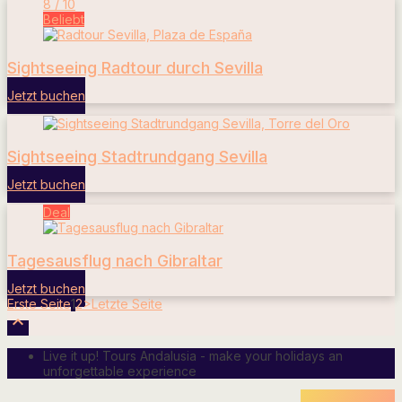
8 / 10
Beliebt
Sightseeing Radtour durch Sevilla
Jetzt buchen
Sightseeing Stadtrundgang Sevilla
Jetzt buchen
Deal
Tagesausflug nach Gibraltar
Jetzt buchen
Erste Seite
1
2
>
Letzte Seite

Live it up! Tours Andalusia - make your holidays an
unforgettable experience