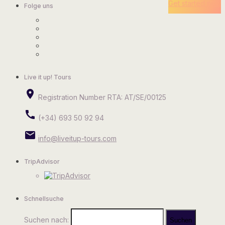
Get started now
Folge uns
Live it up! Tours
place
Registration Number RTA: AT/SE/00125
call
(+34) 693 50 92 94
email
info@liveitup-tours.com
TripAdvisor
Schnellsuche
Suchen nach: