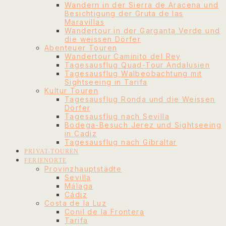
Wandern in der Sierra de Aracena und
Besichtigung der Gruta de las
Maravillas
Wandertour in der Garganta Verde und
die weissen Dörfer
Abenteuer Touren
Wandertour Caminito del Rey
Tagesausflug Quad-Tour Andalusien
Tagesausflug Walbeobachtung mit
Sightseeing in Tarifa
Kultur Touren
Tagesausflug Ronda und die Weissen
Dörfer
Tagesausflug nach Sevilla
Bodega-Besuch Jerez und Sightseeing
in Cadiz
Tagesausflug nach Gibraltar
PRIVAT-TOUREN
FERIENORTE
Provinzhauptstädte
Sevilla
Málaga
Cádiz
Costa de la Luz
Conil de la Frontera
Tarifa