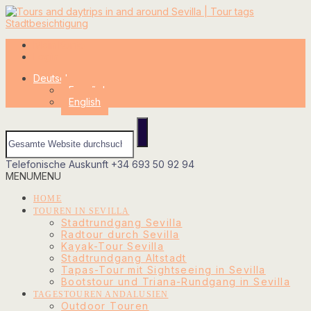
Mein Konto
Login
Deutsch
Español
English
Telefonische Auskunft
+34 693 50 92 94
MENU
MENU
HOME
TOUREN IN SEVILLA
Stadtrundgang Sevilla
Radtour durch Sevilla
Kayak-Tour Sevilla
Stadtrundgang Altstadt
Tapas-Tour mit Sightseeing in Sevilla
Bootstour und Triana-Rundgang in Sevilla
TAGESTOUREN ANDALUSIEN
Outdoor Touren