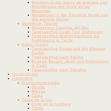
Wandern in der Sierra de Aracena und
Besichtigung der Gruta de las
Maravillas
Wandertour in der Garganta Verde und
die weissen Dörfer
Abenteuer Touren
Wandertour Caminito del Rey
Tagesausflug Quad-Tour Andalusien
Tagesausflug Walbeobachtung mit
Sightseeing in Tarifa
Kultur Touren
Tagesausflug Ronda und die Weissen
Dörfer
Tagesausflug nach Sevilla
Bodega-Besuch Jerez und Sightseeing
in Cadiz
Tagesausflug nach Gibraltar
PRIVAT-TOUREN
FERIENORTE
Provinzhauptstädte
Sevilla
Málaga
Cádiz
Costa de la Luz
Conil de la Frontera
Tarifa