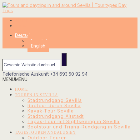
Mein Konto
Login
Deutsch
Español
English
Telefonische Auskunft
+34 693 50 92 94
MENU
MENU
HOME
TOUREN IN SEVILLA
Stadtrundgang Sevilla
Radtour durch Sevilla
Kayak-Tour Sevilla
Stadtrundgang Altstadt
Tapas-Tour mit Sightseeing in Sevilla
Bootstour und Triana-Rundgang in Sevilla
TAGESTOUREN ANDALUSIEN
Outdoor Touren