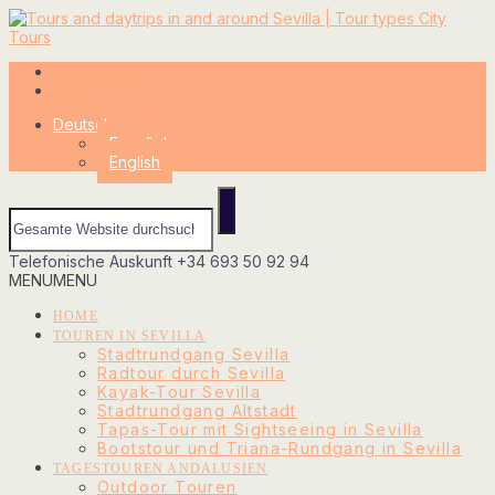
Mein Konto
Login
Deutsch
Español
English
Telefonische Auskunft
+34 693 50 92 94
MENU
MENU
HOME
TOUREN IN SEVILLA
Stadtrundgang Sevilla
Radtour durch Sevilla
Kayak-Tour Sevilla
Stadtrundgang Altstadt
Tapas-Tour mit Sightseeing in Sevilla
Bootstour und Triana-Rundgang in Sevilla
TAGESTOUREN ANDALUSIEN
Outdoor Touren