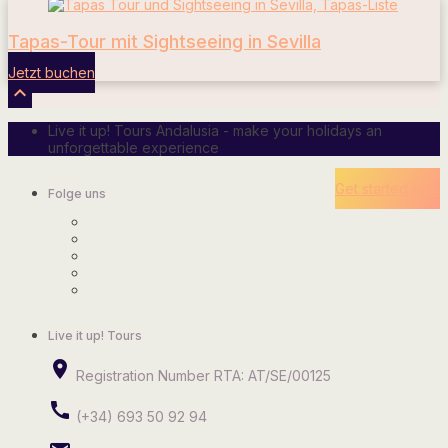
Tapas-Tour mit Sightseeing in Sevilla
Jetzt buchen

Live it up! Tours Andalusia - make your holidays an
unforgettable experience
Get started now
Folge uns
Live it up! Tours
place
Registration Number RTA: AT/SE/00125
call
(+34) 693 50 92 94