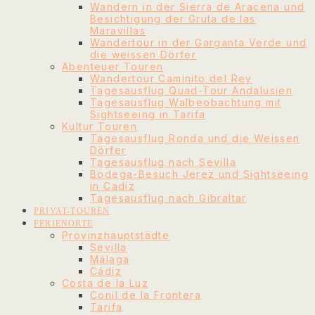
Wandern in der Sierra de Aracena und
Besichtigung der Gruta de las
Maravillas
Wandertour in der Garganta Verde und
die weissen Dörfer
Abenteuer Touren
Wandertour Caminito del Rey
Tagesausflug Quad-Tour Andalusien
Tagesausflug Walbeobachtung mit
Sightseeing in Tarifa
Kultur Touren
Tagesausflug Ronda und die Weissen
Dörfer
Tagesausflug nach Sevilla
Bodega-Besuch Jerez und Sightseeing
in Cadiz
Tagesausflug nach Gibraltar
PRIVAT-TOUREN
FERIENORTE
Provinzhauptstädte
Sevilla
Málaga
Cádiz
Costa de la Luz
Conil de la Frontera
Tarifa