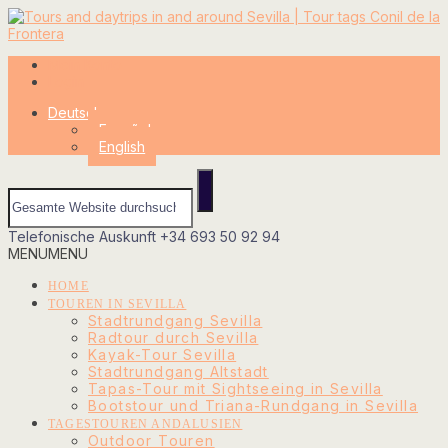
Mein Konto
Login
Deutsch
Español
English
Telefonische Auskunft
+34 693 50 92 94
MENU
MENU
HOME
TOUREN IN SEVILLA
Stadtrundgang Sevilla
Radtour durch Sevilla
Kayak-Tour Sevilla
Stadtrundgang Altstadt
Tapas-Tour mit Sightseeing in Sevilla
Bootstour und Triana-Rundgang in Sevilla
TAGESTOUREN ANDALUSIEN
Outdoor Touren