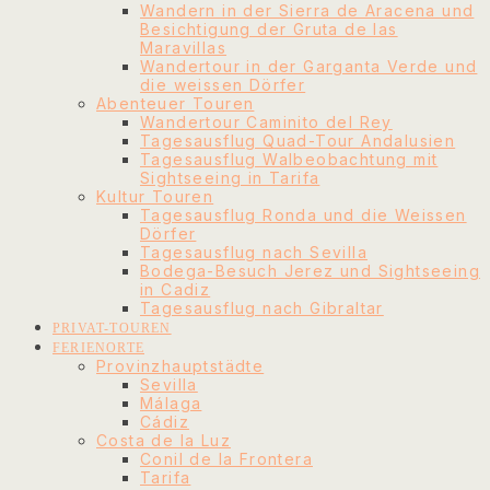
Wandern in der Sierra de Aracena und
Besichtigung der Gruta de las
Maravillas
Wandertour in der Garganta Verde und
die weissen Dörfer
Abenteuer Touren
Wandertour Caminito del Rey
Tagesausflug Quad-Tour Andalusien
Tagesausflug Walbeobachtung mit
Sightseeing in Tarifa
Kultur Touren
Tagesausflug Ronda und die Weissen
Dörfer
Tagesausflug nach Sevilla
Bodega-Besuch Jerez und Sightseeing
in Cadiz
Tagesausflug nach Gibraltar
PRIVAT-TOUREN
FERIENORTE
Provinzhauptstädte
Sevilla
Málaga
Cádiz
Costa de la Luz
Conil de la Frontera
Tarifa