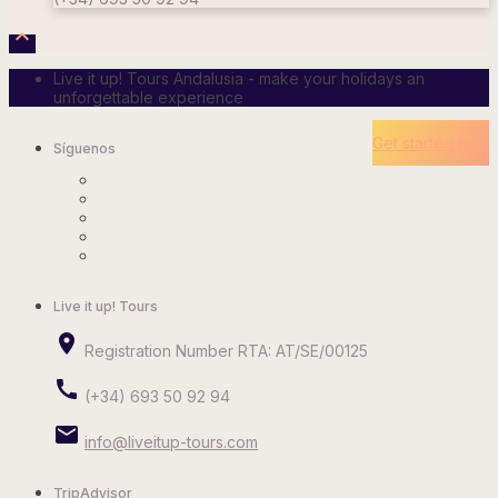

Live it up! Tours Andalusia - make your holidays an
unforgettable experience
Get started now
Síguenos
Live it up! Tours
place
Registration Number RTA: AT/SE/00125
call
(+34) 693 50 92 94
email
info@liveitup-tours.com
TripAdvisor