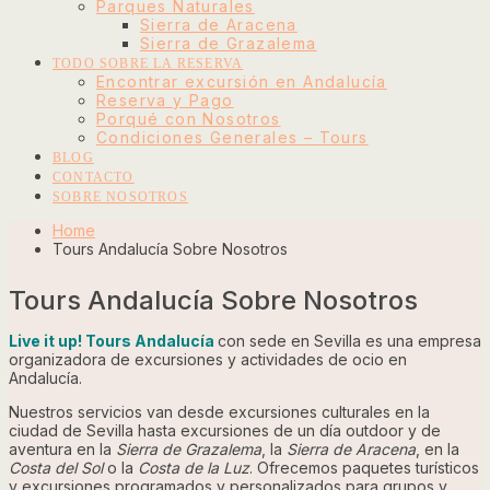
Parques Naturales
Sierra de Aracena
Sierra de Grazalema
TODO SOBRE LA RESERVA
Encontrar excursión en Andalucía
Reserva y Pago
Porqué con Nosotros
Condiciones Generales – Tours
BLOG
CONTACTO
SOBRE NOSOTROS
Home
Tours Andalucía Sobre Nosotros
Tours Andalucía Sobre Nosotros
Live it up! Tours Andalucía
con sede en Sevilla
es una empresa
organizadora
de excursiones y actividades
de ocio en
Andalucía.
Nuestros
servicios van desde
excursiones
culturales
en la
ciudad de Sevilla hasta excursiones de un día
outdoor y
de
aventura
en la
Sierra de Grazalema
, la
Sierra de Aracena
, en la
Costa
del Sol
o la
Costa de la Luz
. Ofrecemos paquetes turísticos
y excursiones programados y personalizados para
grupos y