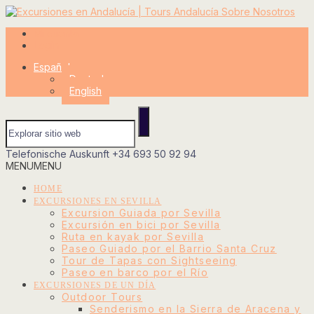
Mi cuenta
Login
Español
Deutsch
English
Telefonische Auskunft
+34 693 50 92 94
MENU
MENU
HOME
EXCURSIONES EN SEVILLA
Excursion Guiada por Sevilla
Excursión en bici por Sevilla
Ruta en kayak por Sevilla
Paseo Guiado por el Barrio Santa Cruz
Tour de Tapas con Sightseeing
Paseo en barco por el Río
EXCURSIONES DE UN DÍA
Outdoor Tours
Senderismo en la Sierra de Aracena y