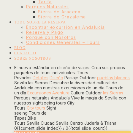
Tarifa
Parques Naturales
Sierra de Aracena
Sierra de Grazalema
TODO SOBRE LA RESERVA
Encontrar excursión en Andalucía
Reserva y Pago
Porqué con Nosotros
Condiciones Generales – Tours
BLOG
CONTACTO
SOBRE NOSOTROS
El nuevo estándar en diseño de viajes: Crea sus propios
paquetes de tours individuales.
Tours
Privados
Detalles
Diseño
Paisaje
Outdoor
pueblos blancos
Sevilla
las Sierras
Descubre la diversidad cultural de
Andalucía con nuestras excursiones de un día
Tours de
un día
Excursiones
Aventura
Cultura
Outdoor
las Sierras
Parques naturales
Andalucía
Vive la magia de Sevilla con
nuestros sightseeing tours
City
Tours
City tours
Sight
seeing
Tours de
Tapas
Bike
Tours
Sevilla Ciudad
Sevilla Centro
Judería & Triana
0{{current_slide_index}}
/
0{{total_slide_count}}