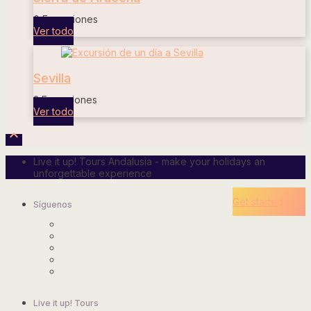
0 Excursiones
Ver todo
Sevilla
2 Excursiones
Ver todo

Live it up! Tours Andalusia - make your holidays an
unforgettable experience
Get started now
Síguenos
Live it up! Tours