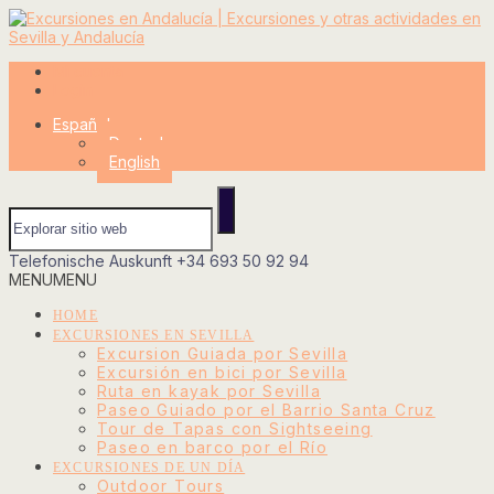
Mi cuenta
Login
Español
Deutsch
English
Telefonische Auskunft
+34 693 50 92 94
MENU
MENU
HOME
EXCURSIONES EN SEVILLA
Excursion Guiada por Sevilla
Excursión en bici por Sevilla
Ruta en kayak por Sevilla
Paseo Guiado por el Barrio Santa Cruz
Tour de Tapas con Sightseeing
Paseo en barco por el Río
EXCURSIONES DE UN DÍA
Outdoor Tours