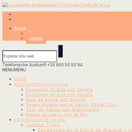
Mi cuenta
Login
Español
Deutsch
English
Telefonische Auskunft
+34 693 50 92 94
MENU
MENU
HOME
EXCURSIONES EN SEVILLA
Excursion Guiada por Sevilla
Excursión en bici por Sevilla
Ruta en kayak por Sevilla
Paseo Guiado por el Barrio Santa Cruz
Tour de Tapas con Sightseeing
Paseo en barco por el Río
EXCURSIONES DE UN DÍA
Outdoor Tours
Senderismo en la Sierra de Aracena y vis