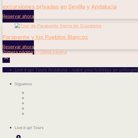
excursiones privadas en Sevilla y Andalucía
Reservar ahora
Parapente y los Pueblos Blancos
Reservar ahora
Primera página
1
2
>
Última página

Live it up! Tours Andalusia - make your holidays an unforge
Síguenos
Live it up! Tours